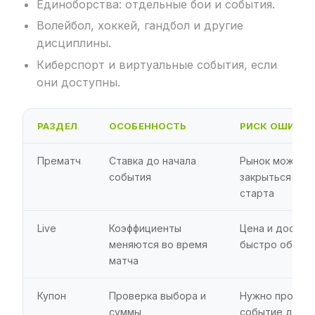
Единоборства: отдельные бои и события.
Волейбол, хоккей, гандбол и другие
дисциплины.
Киберспорт и виртуальные события, если
они доступны.
РАЗДЕЛ
ОСОБЕННОСТЬ
РИСК ОШИБК
Прематч
Ставка до начала
Рынок может
события
закрыться ран
старта
Live
Коэффициенты
Цена и доступ
меняются во время
быстро обнов
матча
Купон
Проверка выбора и
Нужно провер
суммы
событие до