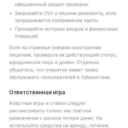
официальный раздел проверки.
Закрывайте CVV и лишние реквизиты, если
запрашивается изображение карты.
Проверяйте историю входов и финансовых
операций.
Если на странице указана иностранная
лицензия, проверьте её действующий статус,
юридическое лицо и домен. Отдельно
убедитесь, что оператор имеет право
обслуживать пользователей в Узбекистане.
Ответственная игра
Азартные игры и ставки следует
рассматривать только как платное
развлечение с риском потери денег. Не
используйте средства на аренду, питание,