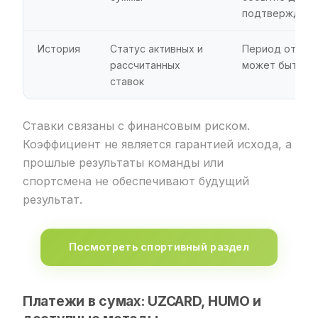
подтверждени
История
Статус активных и
Период отобр
рассчитанных
может быть ог
ставок
Ставки связаны с финансовым риском.
Коэффициент не является гарантией исхода, а
прошлые результаты команды или
спортсмена не обеспечивают будущий
результат.
Посмотреть спортивный раздел
Платежи в сумах: UZCARD, HUMO и