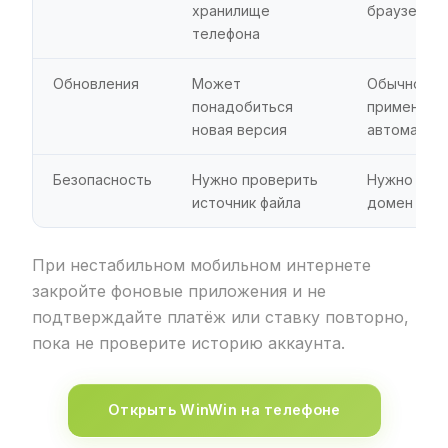
хранилище
браузера
телефона
Обновления
Может
Обычно
понадобиться
применяют
новая версия
автоматич
Безопасность
Нужно проверить
Нужно про
источник файла
домен и H
При нестабильном мобильном интернете
закройте фоновые приложения и не
подтверждайте платёж или ставку повторно,
пока не проверите историю аккаунта.
Открыть WinWin на телефоне