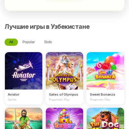
Лучшие игры в Узбекистане
All
Popular
Slots
Aviator
Gates of Olympus
Sweet Bonanza
Spribe
Pragmatic Play
Pragmatic Play