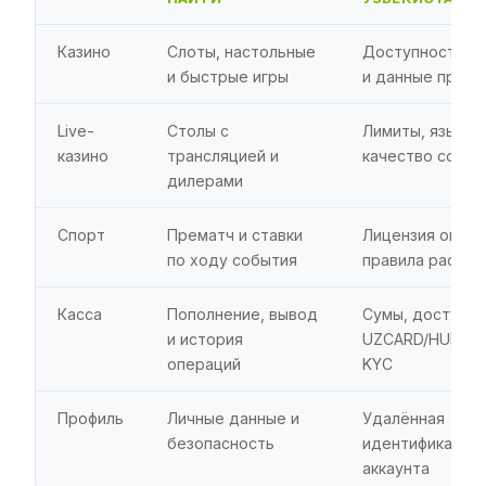
Казино
Слоты, настольные
Доступность ка
и быстрые игры
и данные пров
Live-
Столы с
Лимиты, язык ст
казино
трансляцией и
качество соеди
дилерами
Спорт
Прематч и ставки
Лицензия опера
по ходу события
правила расчёт
Касса
Пополнение, вывод
Сумы, доступно
и история
UZCARD/HUMO, 
операций
KYC
Профиль
Личные данные и
Удалённая
безопасность
идентификация 
аккаунта